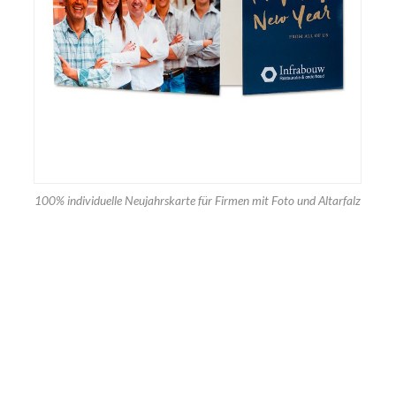
100% individuelle Neujahrskarte für Firmen mit Foto und Altarfalz