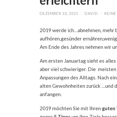
erleichtern
DEZEMBER 10, 2015
/
DAVID
/
KEIN
2019 werde ich…abnehmen, mehr 
aufhören,gesünder ernähren,wenig
Am Ende des Jahres nehmen wir un
Am ersten Januartag sieht es alles
aber viel schwieriger. Die meisten
Anpassungen des Alltags. Nach ein
alten Gewohnheiten zurück …und d
anfangen.
2019 möchten Sie mit Ihren
guten 
gerne
5 Tipps
um Ihre Ziele besser