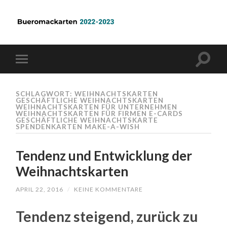
SCHLAGWORT: WEIHNACHTSKARTEN
GESCHÄFTLICHE WEIHNACHTSKARTEN
WEIHNACHTSKARTEN FÜR UNTERNEHMEN
WEIHNACHTSKARTEN FÜR FIRMEN E-CARDS
GESCHÄFTLICHE WEIHNACHTSKARTE
SPENDENKARTEN MAKE-A-WISH
Tendenz und Entwicklung der
Weihnachtskarten
APRIL 22, 2016
/
KEINE KOMMENTARE
Tendenz steigend, zurück zu